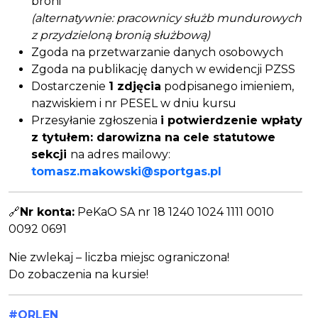
broni
(alternatywnie: pracownicy służb mundurowych
z przydzieloną bronią służbową)
Zgoda na przetwarzanie danych osobowych
Zgoda na publikację danych w ewidencji PZSS
Dostarczenie
1 zdjęcia
podpisanego imieniem,
nazwiskiem i nr PESEL w dniu kursu
Przesyłanie zgłoszenia
i potwierdzenie wpłaty
z tytułem: darowizna na cele statutowe
sekcji
na adres mailowy:
tomasz.makowski@sportgas.pl
🔗
Nr konta:
PeKaO SA nr 18 1240 1024 1111 0010
0092 0691
Nie zwlekaj – liczba miejsc ograniczona!
Do zobaczenia na kursie!
#ORLEN