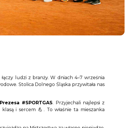
łączy ludzi z branży. W dniach 4–7 września
wodowe. Stolica Dolnego Śląska przywitała nas
 Prezesa #SPORTGAS
. Przyjechali najlepsi z
z klasą i sercem 💪. To właśnie ta mieszanka
przyjeżdża na Mistrzostwa za własne pieniądze.