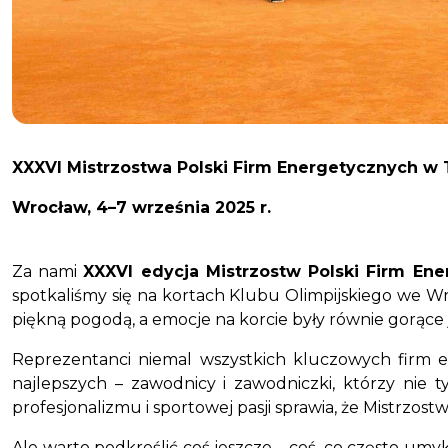
XXXVI Mistrzostwa Polski Firm Energetycznych w 
Wrocław, 4–7 września 2025 r.
Za nami
XXXVI edycja Mistrzostw Polski Firm En
spotkaliśmy się na kortach Klubu Olimpijskiego we Wro
piękną pogodą, a emocje na korcie były równie gorące
Reprezentanci niemal wszystkich kluczowych firm e
najlepszych – zawodnicy i zawodniczki, którzy nie t
profesjonalizmu i sportowej pasji sprawia, że Mistrzost
Ale warto podkreślić coś jeszcze – coś, co często umy