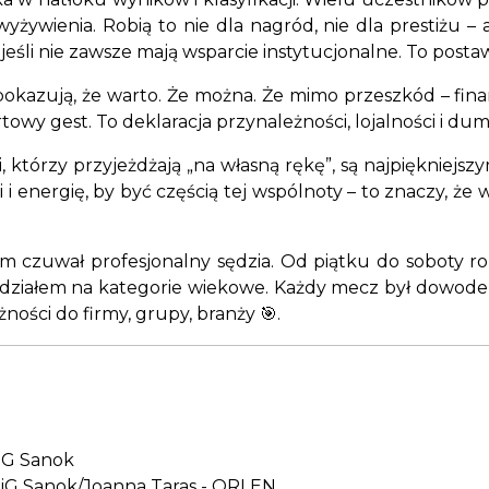
żywienia. Robią to nie dla nagród, nie dla prestiżu – al
eśli nie zawsze mają wsparcie instytucjonalne. To posta
 pokazują, że warto. Że można. Że mimo przeszkód – fin
owy gest. To deklaracja przynależności, lojalności i dum
i, którzy przyjeżdżają „na własną rękę”, są najpiękniej
 i energię, by być częścią tej wspólnoty – to znaczy, że 
ym czuwał profesjonalny sędzia. Od piątku do soboty
działem na kategorie wiekowe. Każdy mecz był dowodem n
ości do firmy, grupy, branży 🎯.
iG Sanok
iG Sanok/Joanna Taras - ORLEN