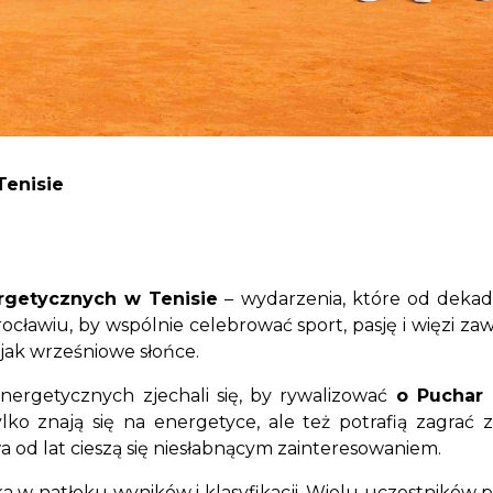
Tenisie
ergetycznych w Tenisie
– wydarzenia, które od dekad 
cławiu, by wspólnie celebrować sport, pasję i więzi za
 jak wrześniowe słońce.
nergetycznych zjechali się, by rywalizować
o Puchar
ylko znają się na energetyce, ale też potrafią zagrać 
wa od lat cieszą się niesłabnącym zainteresowaniem.
ka w natłoku wyników i klasyfikacji. Wielu uczestników 