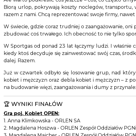
Biorą urlop, pokrywają koszty noclegów, transportu, wy
razem z nami. Chcą reprezentować swoje firmy, nawet j
W świecie, gdzie coraz trudniej o zaangażowanie, oni
zbudować coś trwałego. Ich obecność to nie tylko sport
W Sportgas od ponad 23 lat łączymy ludzi. I właśnie c
kiedy ktoś decyduje się zainwestować swój czas, środki
dalej. Razem.
Już w czwartek odbyło się losowanie grup, nad któr
kobiet i mężczyzn oraz debla kobiet i mężczyzn – z po
na budowanie więzi, zaangażowania i dumy z przynależn
🏆 WYNIKI FINAŁÓW
Gra poj. Kobiet OPEN:
1. Anna Klimkowska - ORLEN SA
2. Magdalena Hoszwa - ORLEN Zespół Oddziałów PGN
3. Magdalena Majcher - ORLEN Zespół Oddziałów PGN