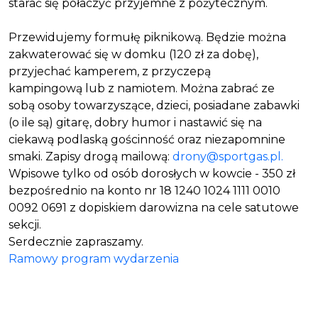
starać się połaczyć przyjemne z pożytecznym.
Przewidujemy formułę piknikową. Będzie można
zakwaterować się w domku (120 zł za dobę),
przyjechać kamperem, z przyczepą
kampingową lub z namiotem. Można zabrać ze
sobą osoby towarzyszące, dzieci, posiadane zabawki
(o ile są) gitarę, dobry humor i nastawić się na
ciekawą podlaską gościnność oraz niezapomnine
smaki. Zapisy drogą mailową:
drony@sportgas.pl
.
Wpisowe tylko od osób dorosłych w kowcie - 350 zł
bezpośrednio na konto nr 18 1240 1024 1111 0010
0092 0691 z dopiskiem darowizna na cele satutowe
sekcji.
Serdecznie zapraszamy.
Ramowy program wydarzenia