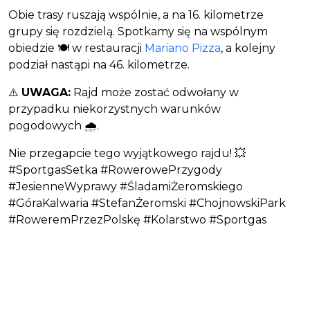
Obie trasy ruszają wspólnie, a na 16. kilometrze
grupy się rozdzielą. Spotkamy się na wspólnym
obiedzie 🍽️ w restauracji
Mariano Pizza
, a kolejny
podział nastąpi na 46. kilometrze.
⚠️
UWAGA:
Rajd może zostać odwołany w
przypadku niekorzystnych warunków
pogodowych 🌧️.
Nie przegapcie tego wyjątkowego rajdu! 💥
#SportgasSetka #RowerowePrzygody
#JesienneWyprawy #ŚladamiŻeromskiego
#GóraKalwaria #StefanŻeromski #ChojnowskiPark
#RoweremPrzezPolskę #Kolarstwo #Sportgas