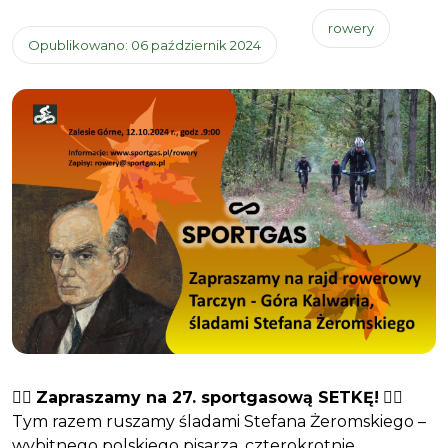
rowery
Opublikowano: 06 październik 2024
🚴‍♂️
Zapraszamy na 27. sportgasową SETKĘ!
🚴‍♀️
Tym razem ruszamy śladami Stefana Żeromskiego –
wybitnego polskiego pisarza, czterokrotnie