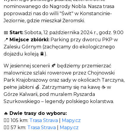
nominowanego do Nagrody Nobla. Nasza trasa
poprowadzi nas do willi "Świt" w Konstancinie-
Jeziornie, gdzie mieszkał Żeromski.
📅
Start:
Sobota, 12 października 2024 r., godz. 9:00
📍
Miejsce zbiórki:
Parking przy dworcu PKP w
Zalesiu Górnym (zachęcamy do ekologicznego
dojazdu koleją 🚆).
W jesiennej scenerii 🍂 będziemy przemierzać
malownicze szlaki rowerowe przez Chojnowski
Park Krajobrazowy oraz sady w okolicach Tarczyna,
pełne jabłoni 🍏. Zatrzymamy się na kawę ☕ w
Górze Kalwarii, pod muralem Ryszarda
Szurkowskiego – legendy polskiego kolarstwa.
🔥
Dwie trasy do wyboru:
🚴‍♂️ 105 km:
Trasa Strava
|
Mapy.cz
🚴‍♀️ 57 km:
Trasa Strava
|
Mapy.cz