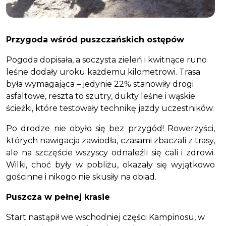
Przygoda wśród puszczańskich ostępów
Pogoda dopisała, a soczysta zieleń i kwitnące runo
leśne dodały uroku każdemu kilometrowi. Trasa
była wymagająca – jedynie 22% stanowiły drogi
asfaltowe, reszta to szutry, dukty leśne i wąskie
ścieżki, które testowały technikę jazdy uczestników.
Po drodze nie obyło się bez przygód! Rowerzyści,
których nawigacja zawiodła, czasami zbaczali z trasy,
ale na szczęście wszyscy odnaleźli się cali i zdrowi.
Wilki, choć były w pobliżu, okazały się wyjątkowo
gościnne i nikogo nie skusiły na obiad.
Puszcza w pełnej krasie
Start nastąpił we wschodniej części Kampinosu, w