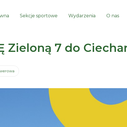
ówna
Sekcje sportowe
Wydarzenia
O nas
 Zieloną 7 do Ciecha
owerowa