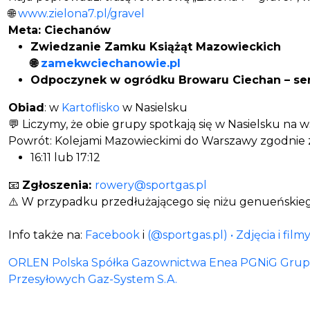
🌐
www.zielona7.pl/gravel
Meta: Ciechanów
Zwiedzanie Zamku Książąt Mazowieckich
🌐
zamekwciechanowie.pl
Odpoczynek w ogródku Browaru Ciechan – ser
Obiad
: w
Kartoflisko
w Nasielsku
💬 Liczymy, że obie grupy spotkają się w Nasielsku na
Powrót: Kolejami Mazowieckimi do Warszawy zgodnie z
16:11 lub 17:12
📧
Zgłoszenia:
rowery@sportgas.pl
⚠️ W przypadku przedłużającego się niżu genueńskieg
Info także na:
Facebook
i
(@sportgas.pl) • Zdjęcia i fil
ORLEN
Polska Spółka Gazownictwa
Enea
PGNiG Grupa
Przesyłowych Gaz-System S.A.