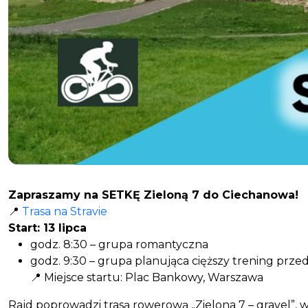
Zapraszamy na SETKĘ Zieloną 7 do Ciechanowa!
📍
Trasa na Stravie
Start: 13 lipca
godz. 8:30 – grupa romantyczna
godz. 9:30 – grupa planująca cięższy trening przed
📍 Miejsce startu: Plac Bankowy, Warszawa
Rajd poprowadzi trasą rowerową „Zielona 7 – gravel”,