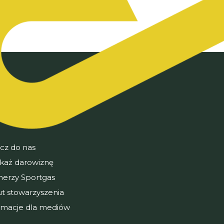
cz do nas
każ darowiznę
nerzy Sportgas
ut stowarzyszenia
rmacje dla mediów