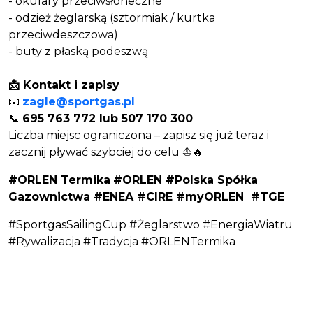
- okulary przeciwsłoneczne
- odzież żeglarską (sztormiak / kurtka
przeciwdeszczowa)
- buty z płaską podeszwą
📩 Kontakt i zapisy
📧
zagle@sportgas.pl
📞
695 763 772 lub 507 170 300
Liczba miejsc ograniczona – zapisz się już teraz i
zacznij pływać szybciej do celu ⛵🔥
#ORLEN Termika
#ORLEN #Polska Spółka
Gazownictwa #ENEA #CIRE #myORLEN #TGE
#SportgasSailingCup #Żeglarstwo #EnergiaWiatru
#Rywalizacja #Tradycja #ORLENTermika