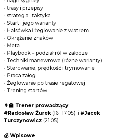
- flagi i sygnały
- trasy i przepisy
- strategia i taktyka
- Start i jego warianty
- Halsówka i żeglowanie z wiatrem
- Okrążanie znaków
- Meta
- Playbook – podział ról w załodze
- Techniki manewrowe (różne warianty)
- Sterowanie, prędkość i trymowanie
- Praca załogi
- Żeglowanie po trasie regatowej
- Trening startów
👨‍🏫 Trener prowadzący
#Radosław Żurek
(16 i 17.05) i
#Jacek
Turczynowicz
(21.05)
💰 Wpisowe